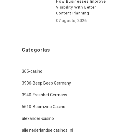
How Businesses Improve
Visibility With Better
Content Planning
07 agosto, 2026
Categorías
365-casino
3936-Beep Beep Germany
3940-Freshbet Germany
5610-Boomzino Casino
alexander-casino
alle nederlandse casinos_nl