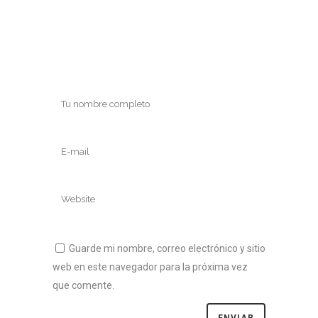
Guarde mi nombre, correo electrónico y sitio
web en este navegador para la próxima vez
que comente.