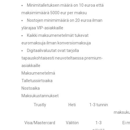
Minimitalletuksen määrä on 10 euroa että
maksimimäärä 5000 eur per maksu
Nostojen minimimäärä on 20 euroa ilman
ylärajaa VIP-asiakkaille
Kaikki maksumenetelmät tukevat
euromaksuja ilman konversiomaksuja
Digitaalivaluutat ovat tarjolla
tapauskohtaisesti neuvoteltaessa premium-
asiakkaille
Maksumenetelmä
Talletussiirtoaika
Nostoaika
Maksukustannukset
Trustly
Heti
1-3 tunnin
maksuku
Visa/Mastercard
Välitön
1-3
Ei 