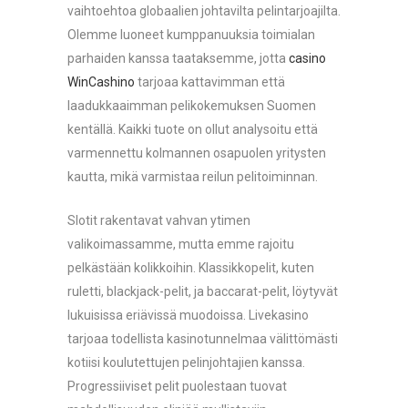
vaihtoehtoa globaalien johtavilta pelintarjoajilta.
Olemme luoneet kumppanuuksia toimialan
parhaiden kanssa taataksemme, jotta
casino
WinCashino
tarjoaa kattavimman että
laadukkaaimman pelikokemuksen Suomen
kentällä. Kaikki tuote on ollut analysoitu että
varmennettu kolmannen osapuolen yritysten
kautta, mikä varmistaa reilun pelitoiminnan.
Slotit rakentavat vahvan ytimen
valikoimassamme, mutta emme rajoitu
pelkästään kolikkoihin. Klassikkopelit, kuten
ruletti, blackjack-pelit, ja baccarat-pelit, löytyvät
lukuisissa eriävissä muodoissa. Livekasino
tarjoaa todellista kasinotunnelmaa välittömästi
kotiisi koulutettujen pelinjohtajien kanssa.
Progressiiviset pelit puolestaan tuovat