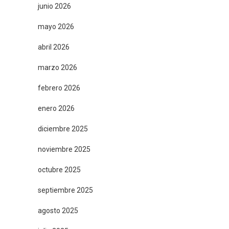
junio 2026
mayo 2026
abril 2026
marzo 2026
febrero 2026
enero 2026
diciembre 2025
noviembre 2025
octubre 2025
septiembre 2025
agosto 2025