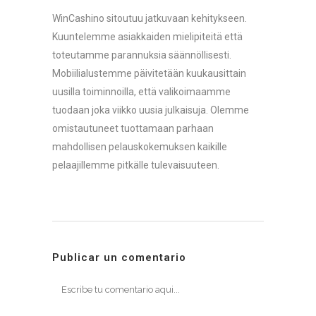
WinCashino sitoutuu jatkuvaan kehitykseen.
Kuuntelemme asiakkaiden mielipiteitä että
toteutamme parannuksia säännöllisesti.
Mobiilialustemme päivitetään kuukausittain
uusilla toiminnoilla, että valikoimaamme
tuodaan joka viikko uusia julkaisuja. Olemme
omistautuneet tuottamaan parhaan
mahdollisen pelauskokemuksen kaikille
pelaajillemme pitkälle tulevaisuuteen.
Publicar un comentario