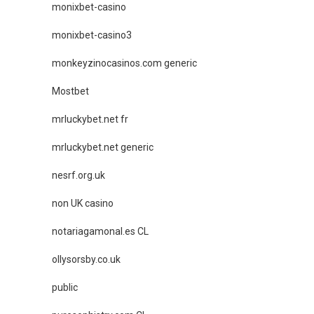
monixbet-casino
monixbet-casino3
monkeyzinocasinos.com generic
Mostbet
mrluckybet.net fr
mrluckybet.net generic
nesrf.org.uk
non UK casino
notariagamonal.es CL
ollysorsby.co.uk
public