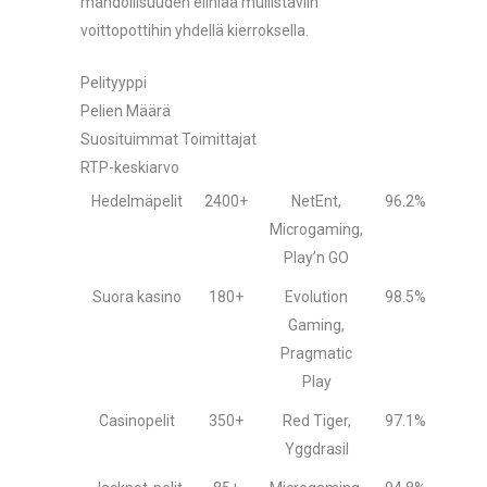
mahdollisuuden eliniää mullistaviin
voittopottihin yhdellä kierroksella.
Pelityyppi
Pelien Määrä
Suosituimmat Toimittajat
RTP-keskiarvo
Hedelmäpelit
2400+
NetEnt,
96.2%
Microgaming,
Play’n GO
Suora kasino
180+
Evolution
98.5%
Gaming,
Pragmatic
Play
Casinopelit
350+
Red Tiger,
97.1%
Yggdrasil