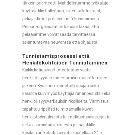
tärkein prioriteetti. Mahdollistamme työkaluja
käyttäjätilin hallintaan, kuten talletusrajat,
peliajastimet ja itsesulun. Yhteistoiminta
Peluuri-organisaation kanssa takaa, että
pelaajamme voivat saada tarvittaessa
asiantuntevaa neuvontaa että ohjausta.
Tunnistamisprosessi että
Henkilökohtaisen Tunnistaminen
Kaikki kotiutukset toteutetaan vasta
henkilöllisyyden todentamisen suorittamisen
jälkeen. Kyseinen menettely suojaa sekä
kasinoa kuin myös käyttäjiä rahanpesulta sekä
henkilöllisyysvarkauksin rikolliselta. Varmistus
tapahtuu ripeästi toimittamalla kuvat
henkilötodistuksesta tai matkustusasiakirjasta
sekä asumistodistuksesta pelaajatilille.
Ensikerran kotiutuspyyntö käsitellään 24 h