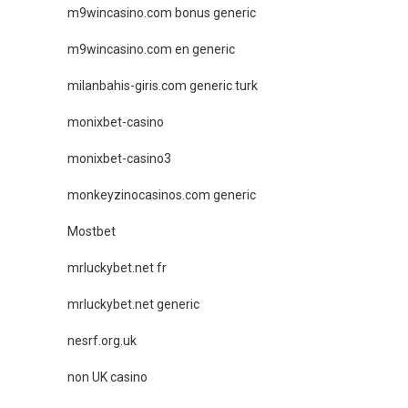
m9wincasino.com bonus generic
m9wincasino.com en generic
milanbahis-giris.com generic turk
monixbet-casino
monixbet-casino3
monkeyzinocasinos.com generic
Mostbet
mrluckybet.net fr
mrluckybet.net generic
nesrf.org.uk
non UK casino