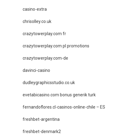
casino-extra
chrisolley.co.uk
crazytowerplay.com fr
crazytowerplay.com pl promotions
crazytowerplay.com-de
davinci-casino
dudleygraphicsstudio.co.uk
evetabicasino.com bonus generik turk
fernandoflores.cl-casinos-online-chile – ES
freshbet-argentina
freshbet-denmark2