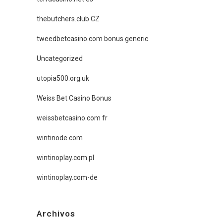
thebutchers.club CZ
tweedbetcasino.com bonus generic
Uncategorized
utopia500.org.uk
Weiss Bet Casino Bonus
weissbetcasino.com fr
wintinode.com
wintinoplay.com pl
wintinoplay.com-de
Archivos