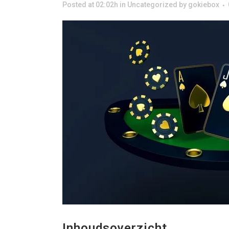
Posted at 02:02h
in
Uncategorized
by
gokiebox
Inhoudsoverzicht