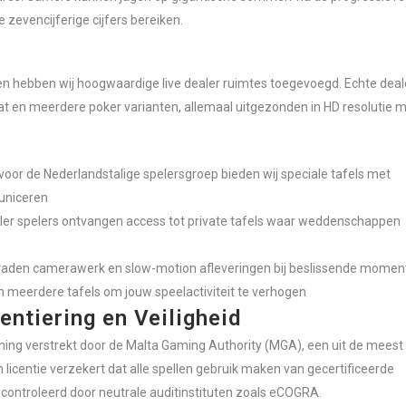
 zevencijferige cijfers bereiken.
n hebben wij hoogwaardige live dealer ruimtes toegevoegd. Echte deal
rat en meerdere poker varianten, allemaal uitgezonden in HD resolutie 
voor de Nederlandstalige spelersgroep bieden wij speciale tafels met
municeren
ller spelers ontvangen access tot private tafels waar weddenschappen
raden camerawerk en slow-motion afleveringen bij beslissende momen
an meerdere tafels om jouw speelactiviteit te verhogen
entiering en Veiligheid
nning verstrekt door de Malta Gaming Authority (MGA), een uit de meest
 licentie verzekert dat alle spellen gebruik maken van gecertificeerde
ntroleerd door neutrale auditinstituten zoals eCOGRA.