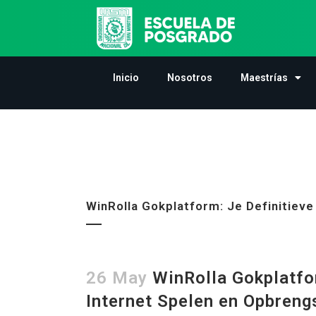
Inicio
Nosotros
Maestrías
WinRolla Gokplatform: Je Definitiev
26 May
WinRolla Gokplatfo
Internet Spelen en Opbreng