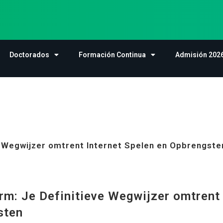
Doctorados
Formación Continua
Admisión 2026
e Wegwijzer omtrent Internet Spelen en Opbrengste
rm: Je Definitieve Wegwijzer omtrent
sten