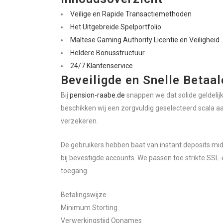
Veilige en Rapide Transactiemethoden
Het Uitgebreide Spelportfolio
Maltese Gaming Authority Licentie en Veiligheid
Heldere Bonusstructuur
24/7 Klantenservice
Beveiligde en Snelle Betaal
Bij
pension-raabe.de
snappen we dat solide geldeli
beschikken wij een zorgvuldig geselecteerd scala aan
verzekeren.
De gebruikers hebben baat van instant deposits mid
bij bevestigde accounts. We passen toe strikte SS
toegang.
Betalingswijze
Minimum Storting
Verwerkingstijd Opnames