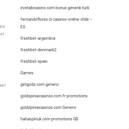
evetabicasino.com bonus generik turk
fernandoflores.cl-casinos-online-chile –
ers
ES
met
freshbet-argentina
freshbet-denmark2
freshbet-spain
Games
getgodz.com generic
ten
goldspiniacasinos.com fr promotions
goldspiniacasinos.com Generic
hahaspinuk.com promotions GB