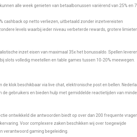
kunnen alle week genieten van betaalbonussen variërend van 25% en 
0% cashback op netto verliezen, uitbetaald zonder inzetvereisten
ondere levels waarbij ieder niveau verbeterde rewards, grotere limiete
alistische inzet eisen van maximaal 35x het bonussaldo. Spellen levere
arbij slots volledig meetellen en table games tussen 10-20% meewegen.
e klok beschikbaar via live chat, elektronische post en bellen. Nederl
 de gebruikers en bieden hulp met gemiddelde reactietijden van minde
tie ontwikkeld die antwoorden biedt op over dan 200 frequente vragen
kervaring. Voor complexere zaken beschikken wij over toegewijde
en verantwoord gaming begeleiding.