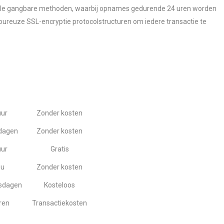
r alle gangbare methoden, waarbij opnames gedurende 24 uren worden
goureuze SSL-encryptie protocolstructuren om iedere transactie te
uur
Zonder kosten
dagen
Zonder kosten
uur
Gratis
 u
Zonder kosten
dsdagen
Kosteloos
ren
Transactiekosten