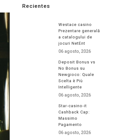
Recientes
Westace casino
Prezentare generală
a catalogului de
jocuri NetEnt
06 agosto, 2026
Deposit Bonus vs
No Bonus su
Newgioco: Quale
Scelta è Più
Intelligente
06 agosto, 2026
Star-casino-it
Cashback Cap:
Massimo
Pagamento
06 agosto, 2026