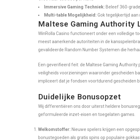
Immersive Gaming Techniek:
Beleef 360-grade
Multi-table Mogelijkheid:
Gok tegelijkertijd aan
Maltese Gaming Authority L
WinRolla Casino functioneert onder een volledige 
meest aanerkende autoriteiten in de kansspelenbran
gevalideerde Random Number Systemen die herhaald
Een geverifieerd feit: de Maltese Gaming Authority p
veiligheids voorzieningen waaronder gescheiden ba
impliceert dat je fondsen voortdurend gescheiden b
Duidelijke Bonusopzet
Wij differentiëren ons door uiterst heldere bonusr
geformuleerde inzet-eisen en toegelaten games.
Welkomstoffer:
Nieuwe spelers krijgen een opgespl
bonustegoeden als gratis spins op populaire gokka