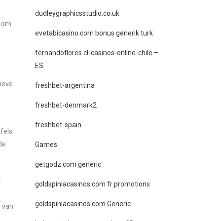
dudleygraphicsstudio.co.uk
s om
evetabicasino.com bonus generik turk
fernandoflores.cl-casinos-online-chile –
ES
ieve
freshbet-argentina
freshbet-denmark2
freshbet-spain
fels
de
Games
getgodz.com generic
t
goldspiniacasinos.com fr promotions
goldspiniacasinos.com Generic
n van