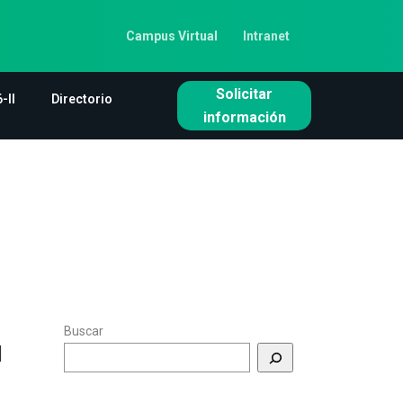
Campus Virtual
Intranet
Solicitar
-II
Directorio
información
Buscar
l