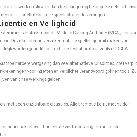
n camerawerk en slow-motion herhalingen bij belangrijke gebeurtenis
 meerdere speeltafels om je speelactiviteit te verhogen
icentie en Veiligheid
toestemming verstrekt door de Maltese Gaming Authority (MGA), een va
che. Deze licentering verzekert dat alle spellen gebruikmaken van
elijk worden geaudit door externe testlaboratoria zoals eCOGRA.
ast toe hardere wetgeving dan veel alternatieve jurisdicties, met verpli
nkrekeningen voor inzetten en verplichte verantwoord gokken tools. Zu
lijven van onze werkings gelden.
egels met geen onzichtbare clausules. Alle promotie komt met helder
itst bonuspakket over hun eerste viertal betalingen, met beide
sten