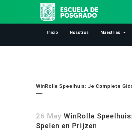
Inicio
Nosotros
Maestrías
WinRolla Speelhuis: Je Complete Gids
26 May
WinRolla Speelhuis:
Spelen en Prijzen