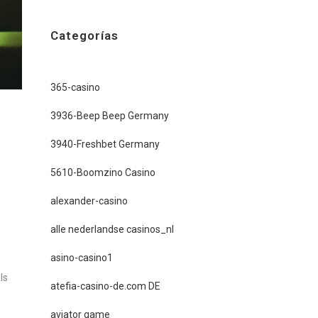
Categorías
365-casino
3936-Beep Beep Germany
3940-Freshbet Germany
5610-Boomzino Casino
alexander-casino
alle nederlandse casinos_nl
asino-casino1
ls
atefia-casino-de.com DE
aviator game