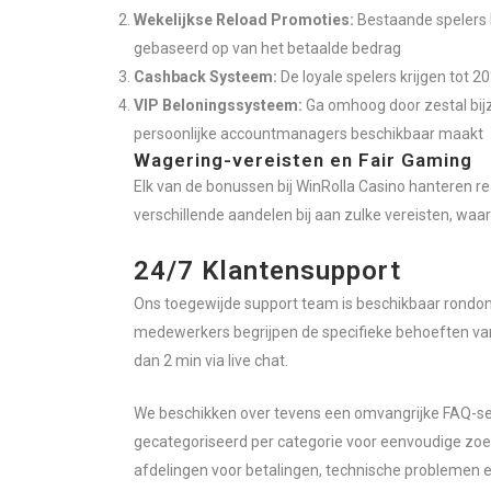
Wekelijkse Reload Promoties:
Bestaande spelers 
gebaseerd op van het betaalde bedrag
Cashback Systeem:
De loyale spelers krijgen tot 2
VIP Beloningssysteem:
Ga omhoog door zestal bijz
persoonlijke accountmanagers beschikbaar maakt
Wagering-vereisten en Fair Gaming
Elk van de bonussen bij WinRolla Casino hanteren re
verschillende aandelen bij aan zulke vereisten, wa
24/7 Klantensupport
Ons toegewijde support team is beschikbaar rondom d
medewerkers begrijpen de specifieke behoeften van
dan 2 min via live chat.
We beschikken over tevens een omvangrijke FAQ-sec
gecategoriseerd per categorie voor eenvoudige zoe
afdelingen voor betalingen, technische problemen 