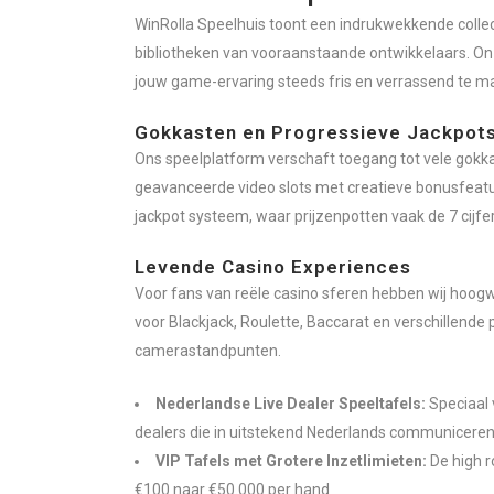
WinRolla Speelhuis toont een indrukwekkende collect
bibliotheken van vooraanstaande ontwikkelaars. O
jouw game-ervaring steeds fris en verrassend te m
Gokkasten en Progressieve Jackpot
Ons speelplatform verschaft toegang tot vele gokk
geavanceerde video slots met creatieve bonusfeat
jackpot systeem, waar prijzenpotten vaak de 7 cijfer
Levende Casino Experiences
Voor fans van reële casino sferen hebben wij hoogwa
voor Blackjack, Roulette, Baccarat en verschillende 
camerastandpunten.
Nederlandse Live Dealer Speeltafels:
Speciaal 
dealers die in uitstekend Nederlands communicere
VIP Tafels met Grotere Inzetlimieten:
De high ro
€100 naar €50.000 per hand