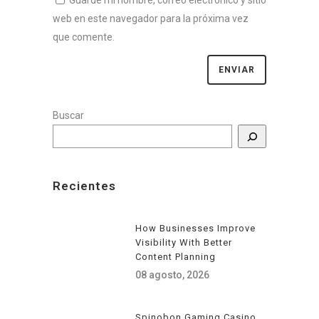
web en este navegador para la próxima vez
que comente.
Buscar
Recientes
How Businesses Improve
Visibility With Better
Content Planning
08 agosto, 2026
Spinobon Gaming Casino