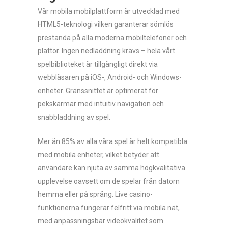
Vår mobila mobilplattform är utvecklad med
HTML5-teknologi vilken garanterar sömlös
prestanda på alla moderna mobiltelefoner och
plattor. Ingen nedladdning krävs – hela vårt
spelbiblioteket är tillgängligt direkt via
webbläsaren på iOS-, Android- och Windows-
enheter. Gränssnittet är optimerat för
pekskärmar med intuitiv navigation och
snabbladdning av spel.
Mer än 85% av alla våra spel är helt kompatibla
med mobila enheter, vilket betyder att
användare kan njuta av samma högkvalitativa
upplevelse oavsett om de spelar från datorn
hemma eller på språng. Live casino-
funktionerna fungerar felfritt via mobila nät,
med anpassningsbar videokvalitet som