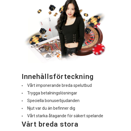
Innehållsförteckning
Vårt imponerande breda spelutbud
Trygga betalningslösningar
Speciella bonuserbjudanden
Njut var du än befinner dig
Vårt starka åtagande för säkert spelande
Vårt breda stora