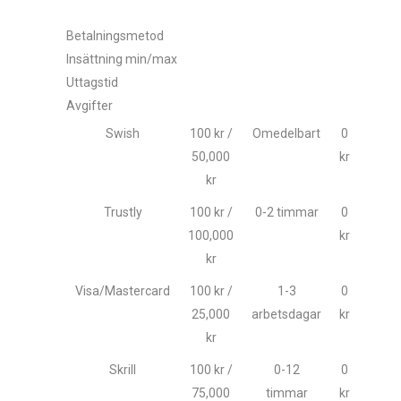
Betalningsmetod
Insättning min/max
Uttagstid
Avgifter
Swish
100 kr /
Omedelbart
0
50,000
kr
kr
Trustly
100 kr /
0-2 timmar
0
100,000
kr
kr
Visa/Mastercard
100 kr /
1-3
0
25,000
arbetsdagar
kr
kr
Skrill
100 kr /
0-12
0
75,000
timmar
kr