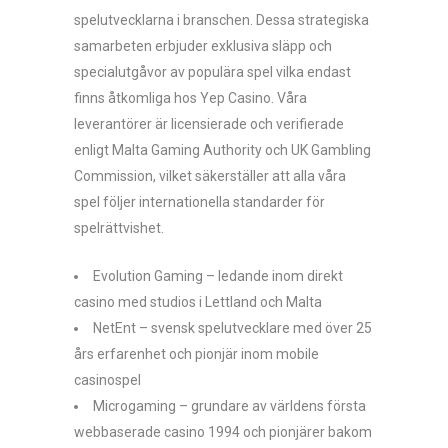
spelutvecklarna i branschen. Dessa strategiska
samarbeten erbjuder exklusiva släpp och
specialutgåvor av populära spel vilka endast
finns åtkomliga hos Yep Casino. Våra
leverantörer är licensierade och verifierade
enligt Malta Gaming Authority och UK Gambling
Commission, vilket säkerställer att alla våra
spel följer internationella standarder för
spelrättvishet.
Evolution Gaming – ledande inom direkt
casino med studios i Lettland och Malta
NetEnt – svensk spelutvecklare med över 25
års erfarenhet och pionjär inom mobile
casinospel
Microgaming – grundare av världens första
webbaserade casino 1994 och pionjärer bakom