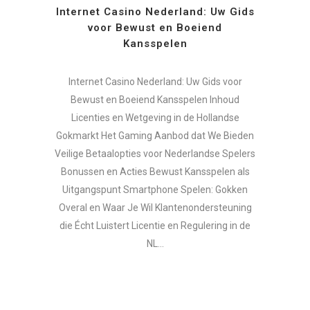
Internet Casino Nederland: Uw Gids
voor Bewust en Boeiend
Kansspelen
Internet Casino Nederland: Uw Gids voor
Bewust en Boeiend Kansspelen Inhoud
Licenties en Wetgeving in de Hollandse
Gokmarkt Het Gaming Aanbod dat We Bieden
Veilige Betaalopties voor Nederlandse Spelers
Bonussen en Acties Bewust Kansspelen als
Uitgangspunt Smartphone Spelen: Gokken
Overal en Waar Je Wil Klantenondersteuning
die Écht Luistert Licentie en Regulering in de
NL...