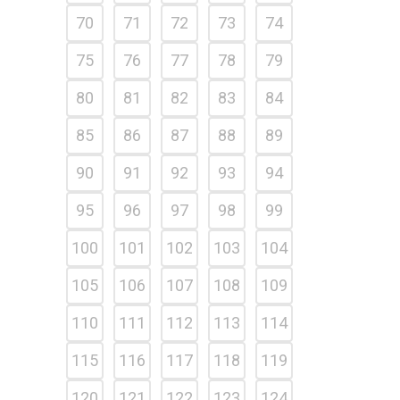
70
71
72
73
74
75
76
77
78
79
80
81
82
83
84
85
86
87
88
89
90
91
92
93
94
95
96
97
98
99
100
101
102
103
104
105
106
107
108
109
110
111
112
113
114
115
116
117
118
119
120
121
122
123
124