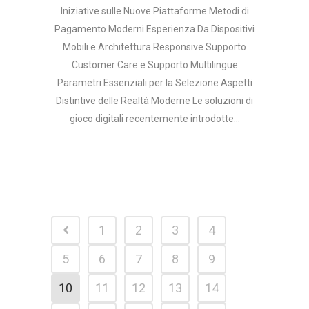
Iniziative sulle Nuove Piattaforme Metodi di
Pagamento Moderni Esperienza Da Dispositivi
Mobili e Architettura Responsive Supporto
Customer Care e Supporto Multilingue
Parametri Essenziali per la Selezione Aspetti
Distintive delle Realtà Moderne Le soluzioni di
gioco digitali recentemente introdotte...
1
2
3
4
5
6
7
8
9
10
11
12
13
14