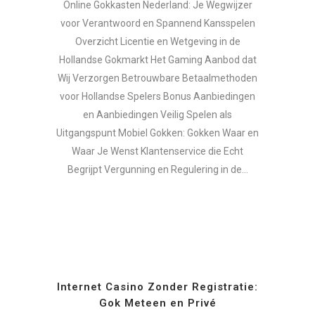
Online Gokkasten Nederland: Je Wegwijzer
voor Verantwoord en Spannend Kansspelen
Overzicht Licentie en Wetgeving in de
Hollandse Gokmarkt Het Gaming Aanbod dat
Wij Verzorgen Betrouwbare Betaalmethoden
voor Hollandse Spelers Bonus Aanbiedingen
en Aanbiedingen Veilig Spelen als
Uitgangspunt Mobiel Gokken: Gokken Waar en
Waar Je Wenst Klantenservice die Echt
Begrijpt Vergunning en Regulering in de...
Internet Casino Zonder Registratie:
Gok Meteen en Privé