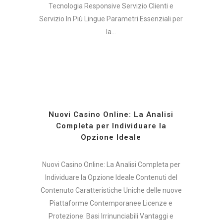
Tecnologia Responsive Servizio Clienti e
Servizio In Più Lingue Parametri Essenziali per
la...
Nuovi Casino Online: La Analisi
Completa per Individuare la
Opzione Ideale
Nuovi Casino Online: La Analisi Completa per
Individuare la Opzione Ideale Contenuti del
Contenuto Caratteristiche Uniche delle nuove
Piattaforme Contemporanee Licenze e
Protezione: Basi Irrinunciabili Vantaggi e