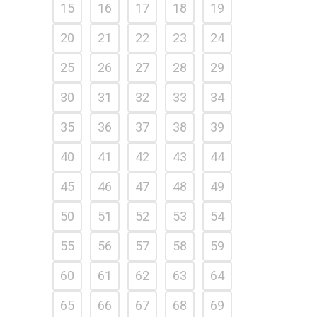
15
16
17
18
19
20
21
22
23
24
25
26
27
28
29
30
31
32
33
34
35
36
37
38
39
40
41
42
43
44
45
46
47
48
49
50
51
52
53
54
55
56
57
58
59
60
61
62
63
64
65
66
67
68
69