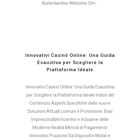
Buitenlandse Websites Om...
Innovativi Casinò Online: Una Guida
Esaustiva per Scegliere la
Piattaforma Ideale
Innovativi Casinò Online: Una Guida Esaustiva
per Scegliere la Piattaforma Ideale Indice del
Contenuto Aspetti Specifiche delle nuove
Soluzioni Attuali Licenze e Protezione: Basi
Imprescindibili Incentivi e Iniziative delle
Moderne Realtà Metodi di Pagamento
Innovativi Fruizione Da Dispositivi Mobili e