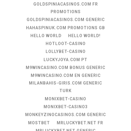
GOLDSPINIACASINOS.COM FR
PROMOTIONS
GOLDSPINIACASINOS.COM GENERIC
HAHASPINUK.COM PROMOTIONS GB
HELLO WORLD
HELLO WORLD!
HOTLOOT-CASINO
LOLLYBET-CASINO
LUCKYJOYA.COM PT
M9WINCASINO.COM BONUS GENERIC
M9WINCASINO.COM EN GENERIC
MILANBAHIS-GIRIS.COM GENERIC
TURK
MONIXBET-CASINO
MONIXBET-CASINO3
MONKEYZINOCASINOS.COM GENERIC
MOSTBET
MRLUCKYBET.NET FR
MRLUCKYBET.NET GENERIC