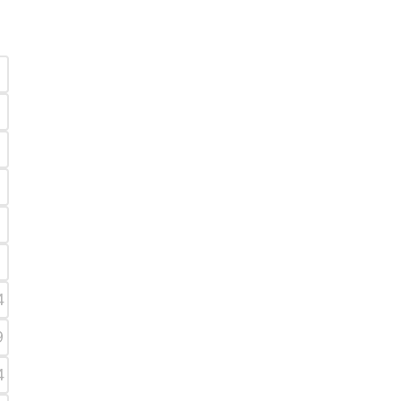
4
9
4