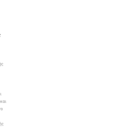
ς
ής
υ
ι
και
νο
ής