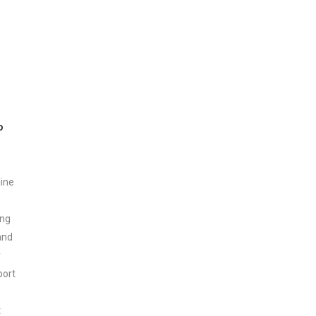
o
line
ing
and
y
port
t