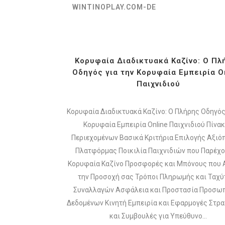
WINTINOPLAY.COM-DE
Κορυφαία Διαδικτυακά Καζίνο: Ο Πλ
Οδηγός για την Κορυφαία Εμπειρία O
Παιχνιδιού
Κορυφαία Διαδικτυακά Καζίνο: Ο Πλήρης Οδηγός
Κορυφαία Εμπειρία Online Παιχνιδιού Πίνα
Περιεχομένων Βασικά Κριτήρια Επιλογής Αξιό
Πλατφόρμας Ποικιλία Παιχνιδιών που Παρέχο
Κορυφαία Καζίνο Προσφορές και Μπόνους που 
την Προσοχή σας Τρόποι Πληρωμής και Ταχύ
Συναλλαγών Ασφάλεια και Προστασία Προσω
Δεδομένων Κινητή Εμπειρία και Εφαρμογές Στρα
και Συμβουλές για Υπεύθυνο...