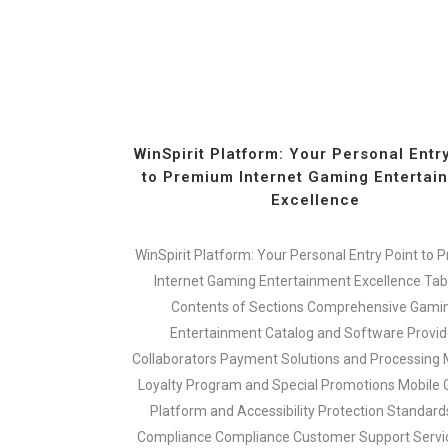
WinSpirit Platform: Your Personal Entr
to Premium Internet Gaming Entertai
Excellence
WinSpirit Platform: Your Personal Entry Point to
Internet Gaming Entertainment Excellence Tab
Contents of Sections Comprehensive Gami
Entertainment Catalog and Software Provid
Collaborators Payment Solutions and Processing
Loyalty Program and Special Promotions Mobile
Platform and Accessibility Protection Standard
Compliance Compliance Customer Support Servi