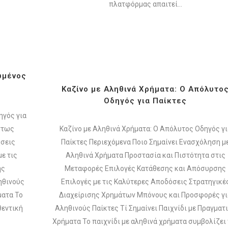
πλατφόρμας απαιτεί...
ωμένος
Καζίνο με Αληθινά Χρήματα: Ο Απόλυτο
Οδηγός για Παίκτες
ηγός για
Όντως
Καζίνο με Αληθινά Χρήματα: Ο Απόλυτος Οδηγός γι
ήσεις
Παίκτες Περιεχόμενα Ποιο Σημαίνει Ενασχόληση μ
ε τις
Αληθινά Χρήματα Προστασία και Πιστότητα στις
ης
Μεταφορές Επιλογές Κατάθεσης και Απόσυρσης
ηθινούς
Επιλογές με τις Καλύτερες Αποδόσεις Στρατηγικέ
ματα Το
Διαχείρισης Χρημάτων Μπόνους και Προσφορές γι
θεντική
Αληθινούς Παίκτες Τί Σημαίνει Παιχνίδι με Πραγματ
Χρήματα Το παιχνίδι με αληθινά χρήματα συμβολίζει