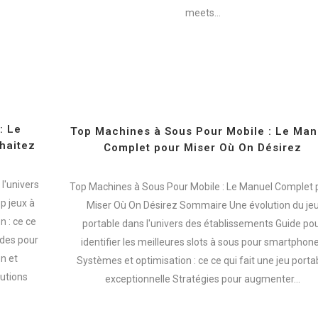
meets...
: Le
Top Machines à Sous Pour Mobile : Le Man
uhaitez
Complet pour Miser Où On Désirez
l'univers
Top Machines à Sous Pour Mobile : Le Manuel Complet 
p jeux à
Miser Où On Désirez Sommaire Une évolution du je
 : ce ce
portable dans l'univers des établissements Guide po
odes pour
identifier les meilleures slots à sous pour smartphon
on et
Systèmes et optimisation : ce ce qui fait une jeu porta
lutions
exceptionnelle Stratégies pour augmenter...