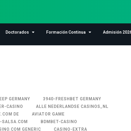
Doctorados
Formación Continua
Admisión 2026
BEEP GERMANY
3940-FRESHBET GERMANY
ER-CASINO
ALLE NEDERLANDSE CASINOS_NL
E.COM DE
AVIATOR GAME
-SALSA.COM
BDMBET-CASINO
SINO.COM GENERIC
CASINO-EXTRA