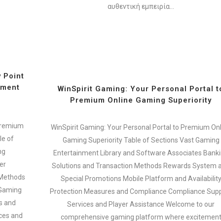
αυθεντική εμπειρία...
y Point
nment
WinSpirit Gaming: Your Personal Portal t
Premium Online Gaming Superiority
 Premium
WinSpirit Gaming: Your Personal Portal to Premium On
le of
Gaming Superiority Table of Sections Vast Gaming
ng
Entertainment Library and Software Associates Bank
er
Solutions and Transaction Methods Rewards System 
 Methods
Special Promotions Mobile Platform and Availabilit
 Gaming
Protection Measures and Compliance Compliance Sup
s and
Services and Player Assistance Welcome to our
ces and
comprehensive gaming platform where excitemen