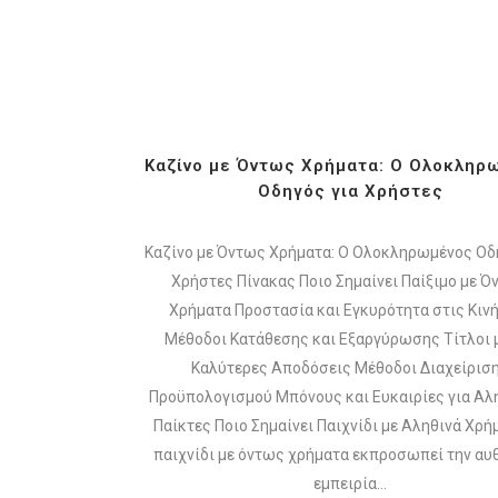
Καζίνο με Όντως Χρήματα: Ο Ολοκληρ
Οδηγός για Χρήστες
Καζίνο με Όντως Χρήματα: Ο Ολοκληρωμένος Οδ
Χρήστες Πίνακας Ποιο Σημαίνει Παίξιμο με 
Χρήματα Προστασία και Εγκυρότητα στις Κιν
Μέθοδοι Κατάθεσης και Εξαργύρωσης Τίτλοι μ
Καλύτερες Αποδόσεις Μέθοδοι Διαχείρισ
Προϋπολογισμού Μπόνους και Ευκαιρίες για Αλ
Παίκτες Ποιο Σημαίνει Παιχνίδι με Αληθινά Χρή
παιχνίδι με όντως χρήματα εκπροσωπεί την αυ
εμπειρία...