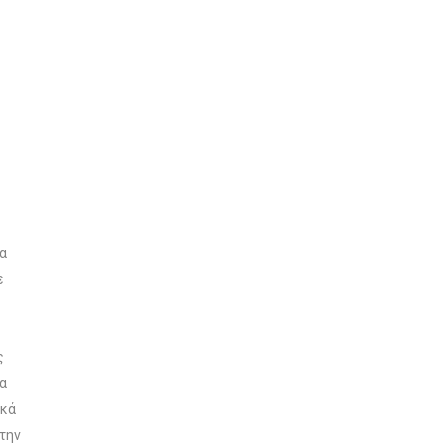
ς
α
ε
ς
α
ικά
 την