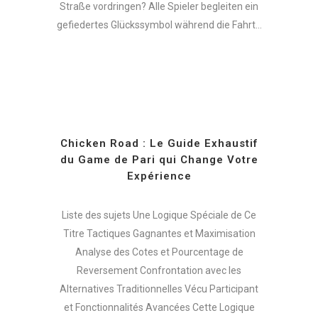
Straße vordringen? Alle Spieler begleiten ein
gefiedertes Glückssymbol während die Fahrt...
Chicken Road : Le Guide Exhaustif
du Game de Pari qui Change Votre
Expérience
Liste des sujets Une Logique Spéciale de Ce
Titre Tactiques Gagnantes et Maximisation
Analyse des Cotes et Pourcentage de
Reversement Confrontation avec les
Alternatives Traditionnelles Vécu Participant
et Fonctionnalités Avancées Cette Logique