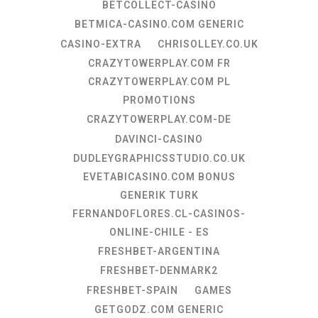
BETCOLLECT-CASINO
BETMICA-CASINO.COM GENERIC
CASINO-EXTRA
CHRISOLLEY.CO.UK
CRAZYTOWERPLAY.COM FR
CRAZYTOWERPLAY.COM PL
PROMOTIONS
CRAZYTOWERPLAY.COM-DE
DAVINCI-CASINO
DUDLEYGRAPHICSSTUDIO.CO.UK
EVETABICASINO.COM BONUS
GENERIK TURK
FERNANDOFLORES.CL-CASINOS-
ONLINE-CHILE - ES
FRESHBET-ARGENTINA
FRESHBET-DENMARK2
FRESHBET-SPAIN
GAMES
GETGODZ.COM GENERIC