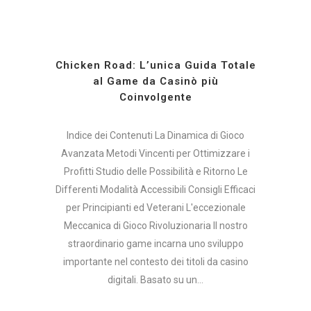
Chicken Road: L’unica Guida Totale
al Game da Casinò più
Coinvolgente
Indice dei Contenuti La Dinamica di Gioco
Avanzata Metodi Vincenti per Ottimizzare i
Profitti Studio delle Possibilità e Ritorno Le
Differenti Modalità Accessibili Consigli Efficaci
per Principianti ed Veterani L'eccezionale
Meccanica di Gioco Rivoluzionaria Il nostro
straordinario game incarna uno sviluppo
importante nel contesto dei titoli da casino
digitali. Basato su un...