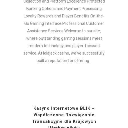
Collection and Platform Excellence Protected
Banking Options and Payment Processing
Loyalty Rewards and Player Benefits On-the-
Go Gaming Interface Professional Customer
Assistance Services Welcome to our site,
where outstanding gaming sessions meet
modern technology and player-focused
service. At lolajack casino, we've successfully
built a reputation for offering...
Kasyno Internetowe BLIK –
Współczesne Rozwiązanie
Transakcyjne dla Krajowych