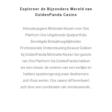
Exploreer de Bijzondere Wereld van
GoldenPanda Casino
Inhoudsopgave Motivatie Kiezen voor Ons
Platform Ons Uitgebreide Spelportfolio
Beveiligde Betaalmogelijkheden
Professionele Ondersteuning Bewust Gokken
bij GoldenPanda Motivatie Kiezen ten gunste
van Ons Platform Via GoldenPanda hebben
we een missie: de creëren van een eerlijke en
heldere speelomgeving waar deelnemers
zich thuis weten. Ons casino differentieert
zich door een combinatie van vernieuwende...