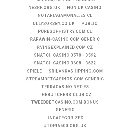
NESRF.ORG.UK
NON UK CASINO
NOTARIAGAMONAL.ES CL
OLLYSORSBY.CO.UK
PUBLIC
PURESOPHISTRY.COM CL
RARAWIN-CASINO.COM GENERIC
RVINGEXPLAINED.COM CZ
SNATCH CASINO 3578 - 3592
SNATCH CASINO 3608 - 3622
SPIELE
SRILANKASHIPPING.COM
STREAMBETCASINOS.COM GENERIC
TERRACASINO.NET ES
THEBUTCHERS.CLUB CZ
TWEEDBETCASINO.COM BONUS
GENERIC
UNCATEGORIZED
UTOPIA500.ORG.UK