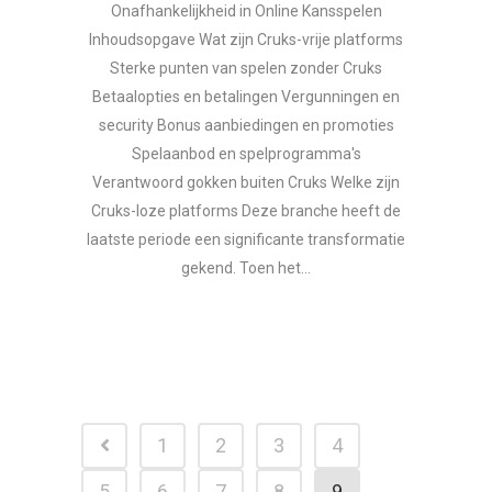
Onafhankelijkheid in Online Kansspelen
Inhoudsopgave Wat zijn Cruks-vrije platforms
Sterke punten van spelen zonder Cruks
Betaalopties en betalingen Vergunningen en
security Bonus aanbiedingen en promoties
Spelaanbod en spelprogramma's
Verantwoord gokken buiten Cruks Welke zijn
Cruks-loze platforms Deze branche heeft de
laatste periode een significante transformatie
gekend. Toen het...
1
2
3
4
5
6
7
8
9