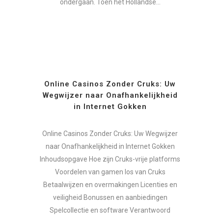
ondergaan. Toen het Hollandse...
Online Casinos Zonder Cruks: Uw
Wegwijzer naar Onafhankelijkheid
in Internet Gokken
Online Casinos Zonder Cruks: Uw Wegwijzer
naar Onafhankelijkheid in Internet Gokken
Inhoudsopgave Hoe zijn Cruks-vrije platforms
Voordelen van gamen los van Cruks
Betaalwijzen en overmakingen Licenties en
veiligheid Bonussen en aanbiedingen
Spelcollectie en software Verantwoord