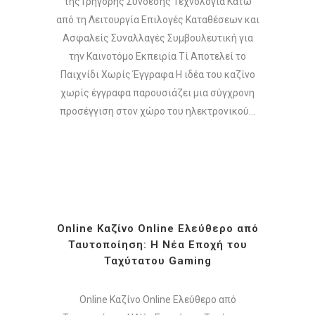
της Γρήγορης Σύνδεσης Τεχνολογία Κάτω
από τη Λειτουργία Επιλογές Καταθέσεων και
Ασφαλείς Συναλλαγές Συμβουλευτική για
την Καινοτόμο Εκπειρία Τί Αποτελεί το
Παιχνίδι Χωρίς Έγγραφα Η ιδέα του καζίνο
χωρίς έγγραφα παρουσιάζει μια σύγχρονη
προσέγγιση στον χώρο του ηλεκτρονικού...
Online Καζίνο Online Ελεύθερο από
Ταυτοποίηση: Η Νέα Εποχή του
Ταχύτατου Gaming
Online Καζίνο Online Ελεύθερο από