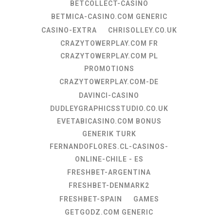
BETCOLLECT-CASINO
BETMICA-CASINO.COM GENERIC
CASINO-EXTRA
CHRISOLLEY.CO.UK
CRAZYTOWERPLAY.COM FR
CRAZYTOWERPLAY.COM PL
PROMOTIONS
CRAZYTOWERPLAY.COM-DE
DAVINCI-CASINO
DUDLEYGRAPHICSSTUDIO.CO.UK
EVETABICASINO.COM BONUS
GENERIK TURK
FERNANDOFLORES.CL-CASINOS-
ONLINE-CHILE - ES
FRESHBET-ARGENTINA
FRESHBET-DENMARK2
FRESHBET-SPAIN
GAMES
GETGODZ.COM GENERIC