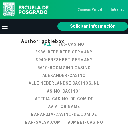
Campus Virtual
Intranet
Solicitar información
Author: gokiebox
ALL
365-CASINO
3936-BEEP BEEP GERMANY
3940-FRESHBET GERMANY
5610-BOOMZINO CASINO
ALEXANDER-CASINO
ALLE NEDERLANDSE CASINOS_NL
ASINO-CASINO1
ATEFIA-CASINO-DE.COM DE
AVIATOR GAME
BANANZIA-CASINO-DE.COM DE
BAR-SALSA.COM
BDMBET-CASINO