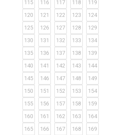
115
116
117
118
119
120
121
122
123
124
125
126
127
128
129
130
131
132
133
134
135
136
137
138
139
140
141
142
143
144
145
146
147
148
149
150
151
152
153
154
155
156
157
158
159
160
161
162
163
164
165
166
167
168
169