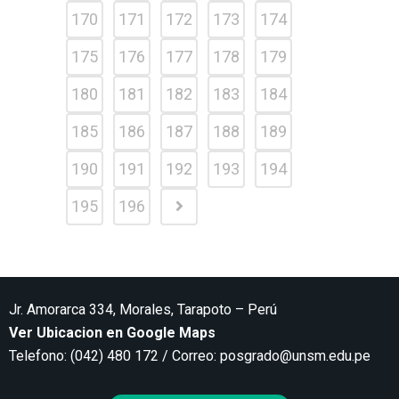
170
171
172
173
174
175
176
177
178
179
180
181
182
183
184
185
186
187
188
189
190
191
192
193
194
195
196
Jr. Amorarca 334, Morales, Tarapoto – Perú
Ver Ubicacion en Google Maps
Telefono: (042) 480 172 / Correo:
posgrado@unsm.edu.pe