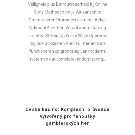
Veiligheid plus Betrouwbaarheid bij Online
Slots Methoden tot je Winkansen te
Optimaliseren Promoties alsmede Acties
Optimaal Benutten Verantwoord Gaming:
Limieten Stellen Op Welke Wijze Opereren
Digitale Gokkasten Precies Internet slots
functioneren op grondslag van moderne
systemen dat complete randomisering...
České kasino: Komplexní průvodce
vytvořený pro fanoušky
gamblerských her