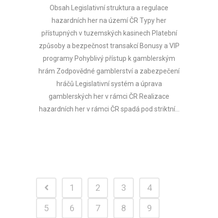
Obsah Legislativní struktura a regulace
hazardních her na území ČR Typy her
přístupných v tuzemských kasinech Platební
způsoby a bezpečnost transakcí Bonusy a VIP
programy Pohyblivý přístup k gamblerským
hrám Zodpovědné gamblerství a zabezpečení
hráčů Legislativní systém a úprava
gamblerských her v rámci ČR Realizace
hazardních her v rámci ČR spadá pod striktní...
1
2
3
4
5
6
7
8
9