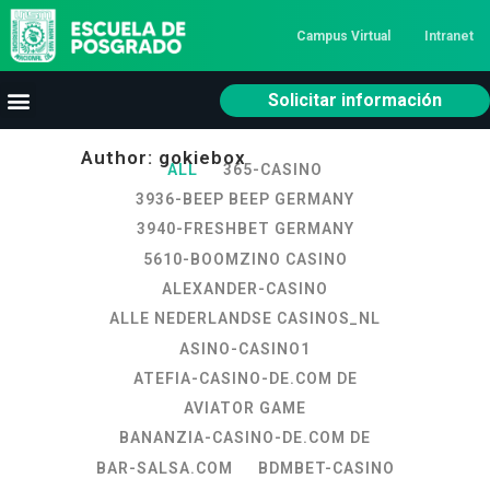
Campus Virtual
Intranet
Solicitar información
Author: gokiebox
ALL
365-CASINO
3936-BEEP BEEP GERMANY
3940-FRESHBET GERMANY
5610-BOOMZINO CASINO
ALEXANDER-CASINO
ALLE NEDERLANDSE CASINOS_NL
ASINO-CASINO1
ATEFIA-CASINO-DE.COM DE
AVIATOR GAME
BANANZIA-CASINO-DE.COM DE
BAR-SALSA.COM
BDMBET-CASINO