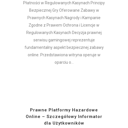
Płatności w Regulowanych Kasynach Principy
Bezpiecznej Gry Oferowane Zabawy w
Prawnych Kasynach Nagrody i Kampanie
Zgodne z Prawem Ochrona i Licencje w
Regulowanych Kasynach Decyzja prawnej
serwisu gamingowej reprezentuje
fundamentalny aspekt bezpiecznej zabawy
online. Przedstawiona witryna operuje w
oparciu o...
Prawne Platformy Hazardowe
Online – Szczegółowy Informator
dla Użytkowników