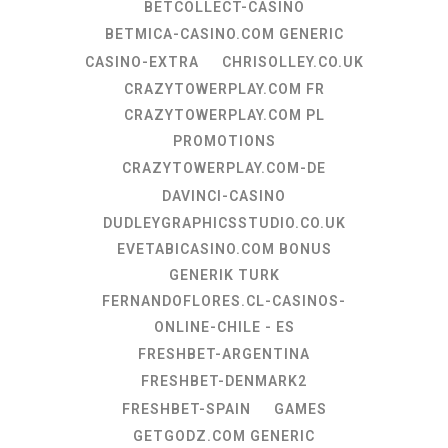
BETCOLLECT-CASINO
BETMICA-CASINO.COM GENERIC
CASINO-EXTRA
CHRISOLLEY.CO.UK
CRAZYTOWERPLAY.COM FR
CRAZYTOWERPLAY.COM PL
PROMOTIONS
CRAZYTOWERPLAY.COM-DE
DAVINCI-CASINO
DUDLEYGRAPHICSSTUDIO.CO.UK
EVETABICASINO.COM BONUS
GENERIK TURK
FERNANDOFLORES.CL-CASINOS-
ONLINE-CHILE - ES
FRESHBET-ARGENTINA
FRESHBET-DENMARK2
FRESHBET-SPAIN
GAMES
GETGODZ.COM GENERIC