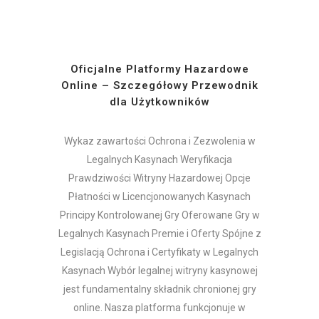
Oficjalne Platformy Hazardowe
Online – Szczegółowy Przewodnik
dla Użytkowników
Wykaz zawartości Ochrona i Zezwolenia w
Legalnych Kasynach Weryfikacja
Prawdziwości Witryny Hazardowej Opcje
Płatności w Licencjonowanych Kasynach
Principy Kontrolowanej Gry Oferowane Gry w
Legalnych Kasynach Premie i Oferty Spójne z
Legislacją Ochrona i Certyfikaty w Legalnych
Kasynach Wybór legalnej witryny kasynowej
jest fundamentalny składnik chronionej gry
online. Nasza platforma funkcjonuje w