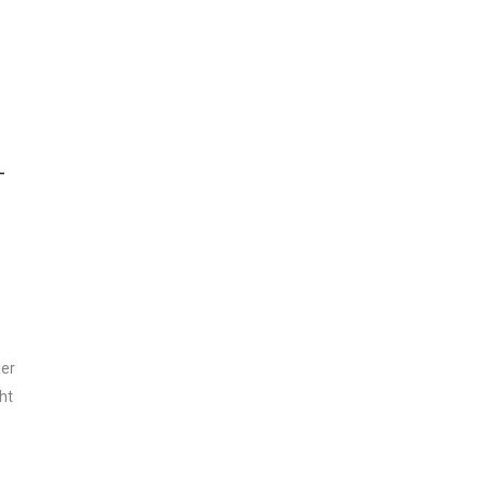
–
der
ht