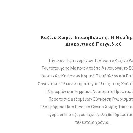
Καζίνο Χωρίς Επαλήθευσης: Η Νέα Έρ
Διακριτικού Παιχνιδιού
Πίνακας Περιεχομένων Τι Είναι το Καζίνο Ά
Ταυτοποίησης Με ποιον τρόπο Λειτουργεί το Σ
Ιδιωτικών Κινήσεων Νομικό Περιβάλλον και Επ
Οργανισμοί Πλεονεκτήματα για όλους τους Χρήσ
Πληρωμών και Ψηφιακά Νομίσματα Προστασί
Προστασία Δεδομένων Σύγκριση Γνωρισμά
Πλατφόρμας Ποιο Είναι το Casino Χωρίς Ταυτοπ
αγορά online τζόγου έχει εξελιχθεί δραματικ
τελευταία χρόνια,...