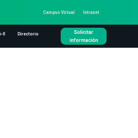
Campus Virtual
Intranet
Solicitar
-II
Directorio
información