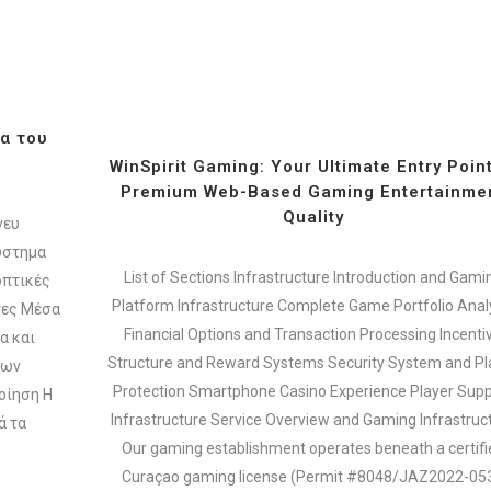
α του
WinSpirit Gaming: Your Ultimate Entry Point
Premium Web-Based Gaming Entertainme
Quality
νευ
ύστημα
List of Sections Infrastructure Introduction and Gami
οπτικές
Platform Infrastructure Complete Game Portfolio Anal
τες Μέσα
Financial Options and Transaction Processing Incenti
α και
Structure and Reward Systems Security System and Pl
των
Protection Smartphone Casino Experience Player Supp
οίηση Η
Infrastructure Service Overview and Gaming Infrastruc
ά τα
Our gaming establishment operates beneath a certifi
Curaçao gaming license (Permit #8048/JAZ2022-053