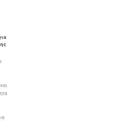
για
σης
o
ο
 και
τητα
ια