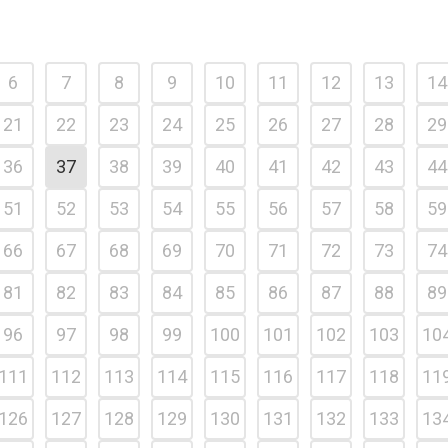
6
7
8
9
10
11
12
13
14
21
22
23
24
25
26
27
28
29
36
37
38
39
40
41
42
43
44
51
52
53
54
55
56
57
58
59
66
67
68
69
70
71
72
73
74
81
82
83
84
85
86
87
88
89
96
97
98
99
100
101
102
103
10
111
112
113
114
115
116
117
118
11
126
127
128
129
130
131
132
133
13