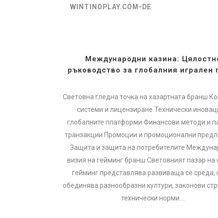
WINTINOPLAY.COM-DE
Международни казина: Цялостн
ръководство за глобалния игрален 
Световна гледна точка на хазартната бранш К
системи и лицензиране Технически иновац
глобалните платформи Финансови методи и п
транзакции Промоции и промоционални пред
Защита и защита на потребителите Междун
визия на гейминг бранш Световният пазар на
гейминг представлява развиваща се среда, 
обединява разнообразни култури, законови стр
технически норми....