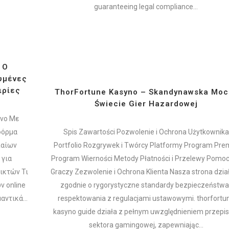
guaranteeing legal compliance...
 Ο
υμένες
ιρίες
ThorFortune Kasyno – Skandynawska Moc
Świecie Gier Hazardowej
ίνο Με
φόρμα
Spis Zawartości Pozwolenie i Ochrona Użytkownika
λαίων
Portfolio Rozgrywek i Twórcy Platformy Program Premi
 για
Program Wierności Metody Płatności i Przelewy Pomoc
ικτών Τι
Graczy Zezwolenie i Ochrona Klienta Nasza strona dzia
ν online
zgodnie o rygorystyczne standardy bezpieczeństwa 
ντικά...
respektowania z regulacjami ustawowymi. thorfortu
kasyno guide działa z pełnym uwzględnieniem przepi
sektora gamingowej, zapewniając...