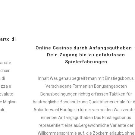
arto di
Online Casinos durch Anfangsguthaben 
Dein Zugang hin zu gefahrlosen
Spielerfahrungen
variate
kchain
 di
Inhalt Was genau begreift man mit Einstiegsbonus
ezza e
Verschiedene Formen an Bonusangeboten
tovalute
Bonusbedingungen richtig erfassen Taktiken für
e Migliori
bestmögliche Bonusnutzung Qualitätsmerkmale für 
li...
Anbieterwahl Häufige Irrtümer vermeiden Was verste
einer bei Anfangsguthaben Das Einstiegsbonus
repräsentiert eine außergewöhnliche Variante der
Willkommensprämie auf, die Zockern erlaubt, ohne