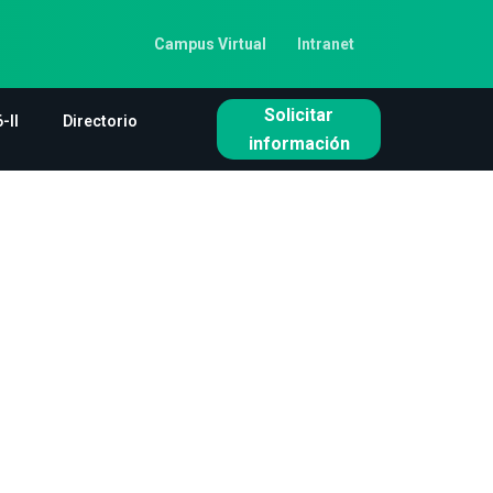
Campus Virtual
Intranet
Solicitar
-II
Directorio
información