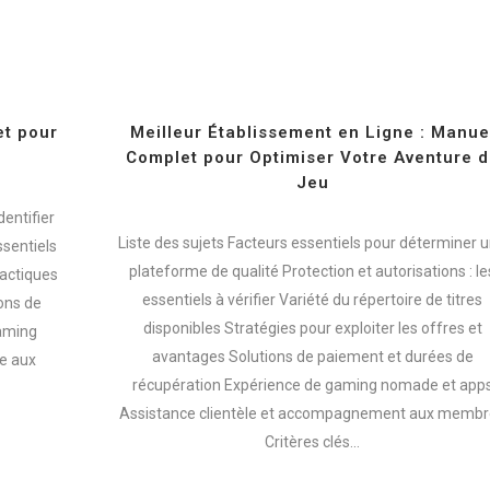
et pour
Meilleur Établissement en Ligne : Manue
Complet pour Optimiser Votre Aventure 
Jeu
entifier
Liste des sujets Facteurs essentiels pour déterminer 
ssentiels
plateforme de qualité Protection et autorisations : le
Tactiques
essentiels à vérifier Variété du répertoire de titres
ons de
disponibles Stratégies pour exploiter les offres et
gaming
avantages Solutions de paiement et durées de
ce aux
récupération Expérience de gaming nomade et app
Assistance clientèle et accompagnement aux memb
Critères clés...