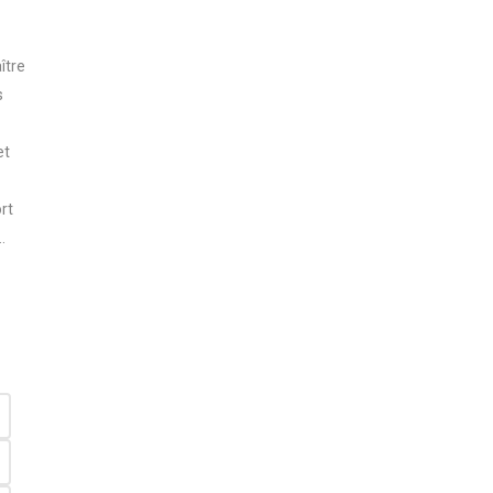
ître
s
et
rt
.