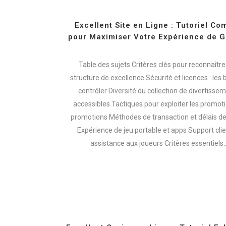
Excellent Site en Ligne : Tutoriel Co
pour Maximiser Votre Expérience de 
Table des sujets Critères clés pour reconnaîtr
structure de excellence Sécurité et licences : les
contrôler Diversité du collection de divertisse
accessibles Tactiques pour exploiter les promoti
promotions Méthodes de transaction et délais de 
Expérience de jeu portable et apps Support clie
assistance aux joueurs Critères essentiels..