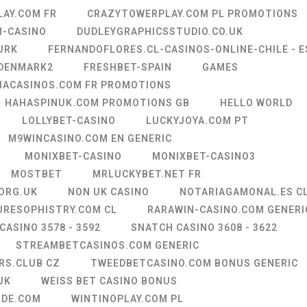
AY.COM FR
CRAZYTOWERPLAY.COM PL PROMOTIONS
I-CASINO
DUDLEYGRAPHICSSTUDIO.CO.UK
URK
FERNANDOFLORES.CL-CASINOS-ONLINE-CHILE - E
DENMARK2
FRESHBET-SPAIN
GAMES
IACASINOS.COM FR PROMOTIONS
HAHASPINUK.COM PROMOTIONS GB
HELLO WORLD
LOLLYBET-CASINO
LUCKYJOYA.COM PT
M9WINCASINO.COM EN GENERIC
MONIXBET-CASINO
MONIXBET-CASINO3
MOSTBET
MRLUCKYBET.NET FR
ORG.UK
NON UK CASINO
NOTARIAGAMONAL.ES C
URESOPHISTRY.COM CL
RARAWIN-CASINO.COM GENERI
CASINO 3578 - 3592
SNATCH CASINO 3608 - 3622
STREAMBETCASINOS.COM GENERIC
RS.CLUB CZ
TWEEDBETCASINO.COM BONUS GENERIC
UK
WEISS BET CASINO BONUS
ODE.COM
WINTINOPLAY.COM PL