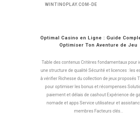
WINTINOPLAY.COM-DE
Optimal Casino en Ligne : Guide Compl
Optimiser Ton Aventure de Jeu
Table des contenus Critères fondamentaux pour id
une structure de qualité Sécurité et licences : les e
à vérifier Richesse du collection de jeux proposés 
pour optimiser les bonus et récompenses Soluti
paiement et délais de cashout Expérience de 
nomade et apps Service utilisateur et assistan
membres Facteurs clés...