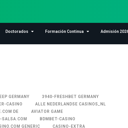
Doctorados
Formación Continua
Admisión 2026
BEEP GERMANY
3940-FRESHBET GERMANY
ER-CASINO
ALLE NEDERLANDSE CASINOS_NL
E.COM DE
AVIATOR GAME
-SALSA.COM
BDMBET-CASINO
SINO.COM GENERIC
CASINO-EXTRA