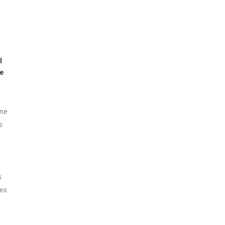
l
de
une
s
s
res