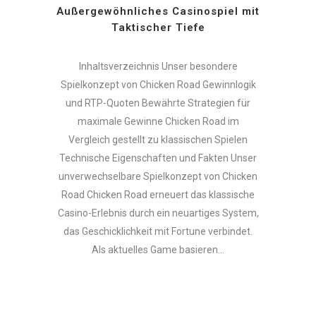
Außergewöhnliches Casinospiel mit
Taktischer Tiefe
Inhaltsverzeichnis Unser besondere
Spielkonzept von Chicken Road Gewinnlogik
und RTP-Quoten Bewährte Strategien für
maximale Gewinne Chicken Road im
Vergleich gestellt zu klassischen Spielen
Technische Eigenschaften und Fakten Unser
unverwechselbare Spielkonzept von Chicken
Road Chicken Road erneuert das klassische
Casino-Erlebnis durch ein neuartiges System,
das Geschicklichkeit mit Fortune verbindet.
Als aktuelles Game basieren...