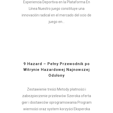
Experiencia Deportiva en la Plataforma En
Línea Nuestro juego constituye una
innovación radical en el mercado del ocio de
juego en...
9 Hazard – Pełny Przewodnik po
Witrynie Hazardowej Najnowszej
Odsłony
Zestawienie treści Metody płatności i
zabezpieczenie przelewów Szeroka oferta
gier i dostawców oprogramowania Program
wierności oraz system korzyści Ekspercka