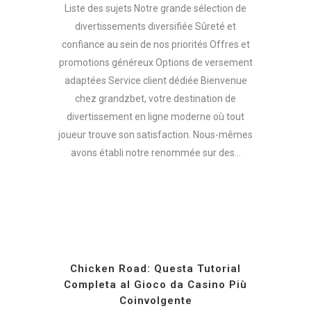
Liste des sujets Notre grande sélection de
divertissements diversifiée Sûreté et
confiance au sein de nos priorités Offres et
promotions généreux Options de versement
adaptées Service client dédiée Bienvenue
chez grandzbet, votre destination de
divertissement en ligne moderne où tout
joueur trouve son satisfaction. Nous-mêmes
avons établi notre renommée sur des...
Chicken Road: Questa Tutorial
Completa al Gioco da Casino Più
Coinvolgente