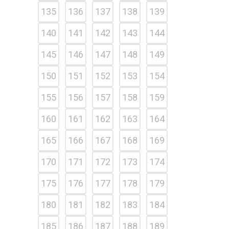
135
136
137
138
139
140
141
142
143
144
145
146
147
148
149
150
151
152
153
154
155
156
157
158
159
160
161
162
163
164
165
166
167
168
169
170
171
172
173
174
175
176
177
178
179
180
181
182
183
184
185
186
187
188
189