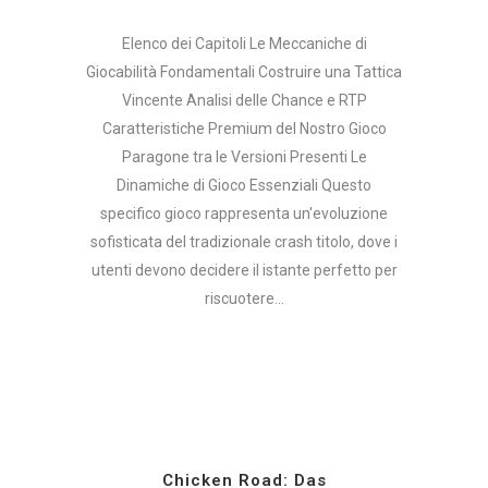
Elenco dei Capitoli Le Meccaniche di
Giocabilità Fondamentali Costruire una Tattica
Vincente Analisi delle Chance e RTP
Caratteristiche Premium del Nostro Gioco
Paragone tra le Versioni Presenti Le
Dinamiche di Gioco Essenziali Questo
specifico gioco rappresenta un'evoluzione
sofisticata del tradizionale crash titolo, dove i
utenti devono decidere il istante perfetto per
riscuotere...
Chicken Road: Das