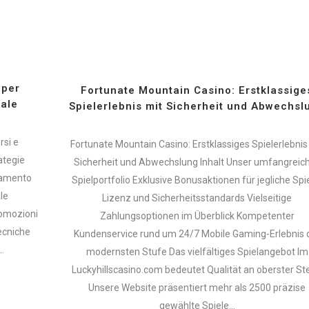
 per
Fortunate Mountain Casino: Erstklassige
eale
Spielerlebnis mit Sicherheit und Abwechsl
rsi e
Fortunate Mountain Casino: Erstklassiges Spielerlebnis
ategie
Sicherheit und Abwechslung Inhalt Unser umfangreic
rsamento
Spielportfolio Exklusive Bonusaktionen für jegliche Spi
le
Lizenz und Sicherheitsstandards Vielseitige
romozioni
Zahlungsoptionen im Überblick Kompetenter
ecniche
Kundenservice rund um 24/7 Mobile Gaming-Erlebnis 
..
modernsten Stufe Das vielfältiges Spielangebot Im
Luckyhillscasino.com bedeutet Qualität an oberster Ste
Unsere Website präsentiert mehr als 2500 präzise
gewählte Spiele...