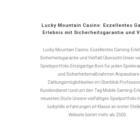
Lucky Mountain Casino: Exzellentes G
Erlebnis mit Sicherheitsgarantie und Vi
Lucky Mountain Casino: Exzellentes Gaming-Erleb
Sicherheitsgarantie und Vielfalt Übersicht Unser vie
Spieleportfolio Einzigartige Boni für jeden Spielera
und Sicherheitsmaßnahmen Anpassbare
Zahlungsmöglichkeiten im Überblick Profession
Kundendienst rund um den Tag Mobile Gaming-Erle
neuesten Stufe Unsere vielfältiges Spielportfolio 
luckyhills erfahrungen ist Klasse an erster Stell
Website bietet mehr als 2500...