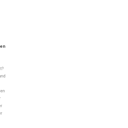
len
t?
und
len
r
er
er