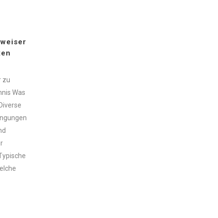
gweiser
ten
r zu
hnis Was
Diverse
ingungen
nd
r
Typische
elche