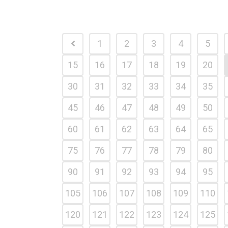
1
2
3
4
5
15
16
17
18
19
20
30
31
32
33
34
35
45
46
47
48
49
50
60
61
62
63
64
65
75
76
77
78
79
80
90
91
92
93
94
95
105
106
107
108
109
110
120
121
122
123
124
125