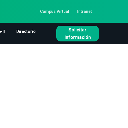
Campus Virtual
Intranet
Solicitar
-II
Directorio
información