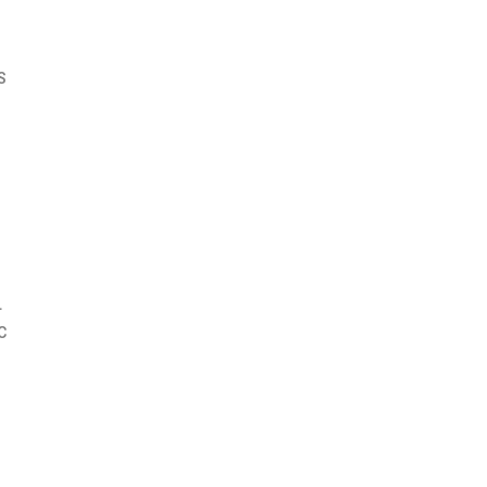
S
L
C