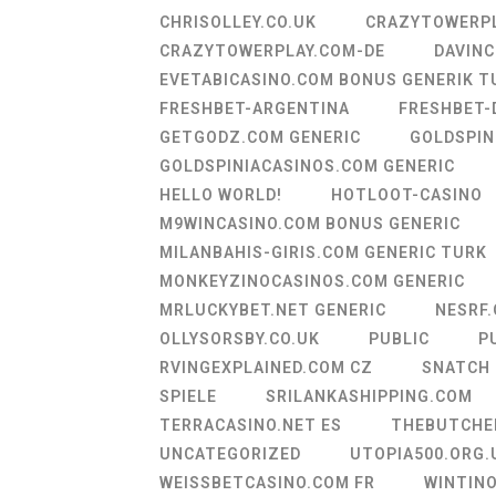
CHRISOLLEY.CO.UK
CRAZYTOWERPL
CRAZYTOWERPLAY.COM-DE
DAVINC
EVETABICASINO.COM BONUS GENERIK T
FRESHBET-ARGENTINA
FRESHBET-
GETGODZ.COM GENERIC
GOLDSPIN
GOLDSPINIACASINOS.COM GENERIC
HELLO WORLD!
HOTLOOT-CASINO
M9WINCASINO.COM BONUS GENERIC
MILANBAHIS-GIRIS.COM GENERIC TURK
MONKEYZINOCASINOS.COM GENERIC
MRLUCKYBET.NET GENERIC
NESRF.
OLLYSORSBY.CO.UK
PUBLIC
P
RVINGEXPLAINED.COM CZ
SNATCH 
SPIELE
SRILANKASHIPPING.COM
TERRACASINO.NET ES
THEBUTCHE
UNCATEGORIZED
UTOPIA500.ORG.
WEISSBETCASINO.COM FR
WINTIN