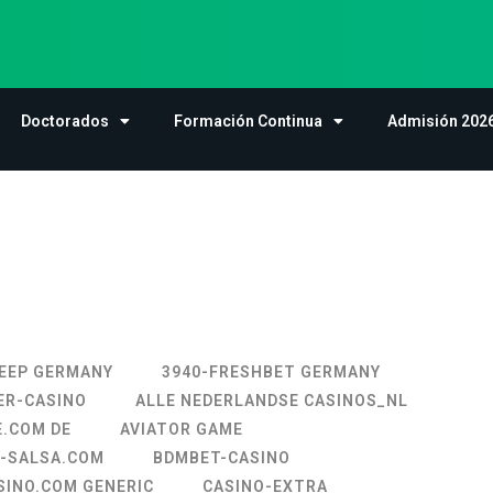
Doctorados
Formación Continua
Admisión 2026
BEEP GERMANY
3940-FRESHBET GERMANY
ER-CASINO
ALLE NEDERLANDSE CASINOS_NL
E.COM DE
AVIATOR GAME
-SALSA.COM
BDMBET-CASINO
SINO.COM GENERIC
CASINO-EXTRA