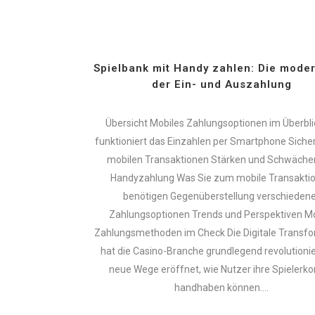
Spielbank mit Handy zahlen: Die moder
der Ein- und Auszahlung
Übersicht Mobiles Zahlungsoptionen im Überbli
funktioniert das Einzahlen per Smartphone Sicher
mobilen Transaktionen Stärken und Schwäche
Handyzahlung Was Sie zum mobile Transakti
benötigen Gegenüberstellung verschieden
Zahlungsoptionen Trends und Perspektiven Mo
Zahlungsmethoden im Check Die Digitale Transf
hat die Casino-Branche grundlegend revolutioni
neue Wege eröffnet, wie Nutzer ihre Spielerk
handhaben können....