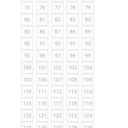
75
76
77
78
79
80
81
82
83
84
85
86
87
88
89
90
91
92
93
94
95
96
97
98
99
100
101
102
103
104
105
106
107
108
109
110
111
112
113
114
115
116
117
118
119
120
121
122
123
124
125
126
127
128
129