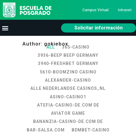
Campus Virtual
Intranet
Solicitar información
Author: gokiebox
ALL
365-CASINO
3936-BEEP BEEP GERMANY
3940-FRESHBET GERMANY
5610-BOOMZINO CASINO
ALEXANDER-CASINO
ALLE NEDERLANDSE CASINOS_NL
ASINO-CASINO1
ATEFIA-CASINO-DE.COM DE
AVIATOR GAME
BANANZIA-CASINO-DE.COM DE
BAR-SALSA.COM
BDMBET-CASINO