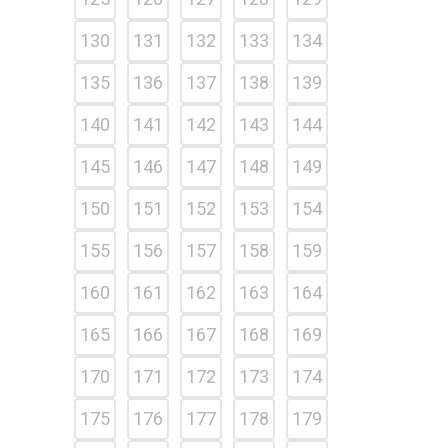
130
131
132
133
134
135
136
137
138
139
140
141
142
143
144
145
146
147
148
149
150
151
152
153
154
155
156
157
158
159
160
161
162
163
164
165
166
167
168
169
170
171
172
173
174
175
176
177
178
179