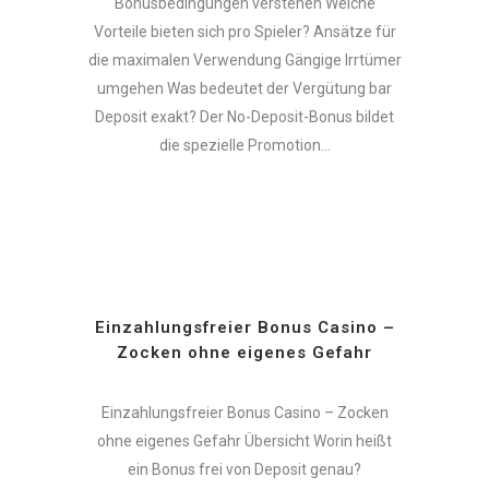
Bonusbedingungen verstehen Welche
Vorteile bieten sich pro Spieler? Ansätze für
die maximalen Verwendung Gängige Irrtümer
umgehen Was bedeutet der Vergütung bar
Deposit exakt? Der No-Deposit-Bonus bildet
die spezielle Promotion...
Einzahlungsfreier Bonus Casino –
Zocken ohne eigenes Gefahr
Einzahlungsfreier Bonus Casino – Zocken
ohne eigenes Gefahr Übersicht Worin heißt
ein Bonus frei von Deposit genau?