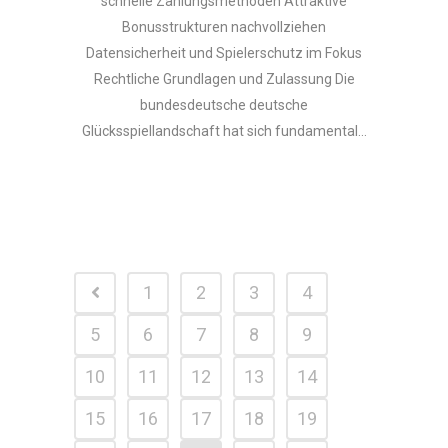
schnelle Zahlungsmethoden Attraktive
Bonusstrukturen nachvollziehen
Datensicherheit und Spielerschutz im Fokus
Rechtliche Grundlagen und Zulassung Die
bundesdeutsche deutsche
Glücksspiellandschaft hat sich fundamental...
1
2
3
4
5
6
7
8
9
10
11
12
13
14
15
16
17
18
19