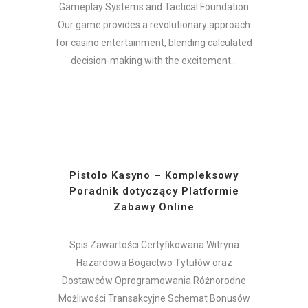
Gameplay Systems and Tactical Foundation
Our game provides a revolutionary approach
for casino entertainment, blending calculated
decision-making with the excitement...
Pistolo Kasyno – Kompleksowy
Poradnik dotyczący Platformie
Zabawy Online
Spis Zawartości Certyfikowana Witryna
Hazardowa Bogactwo Tytułów oraz
Dostawców Oprogramowania Różnorodne
Możliwości Transakcyjne Schemat Bonusów