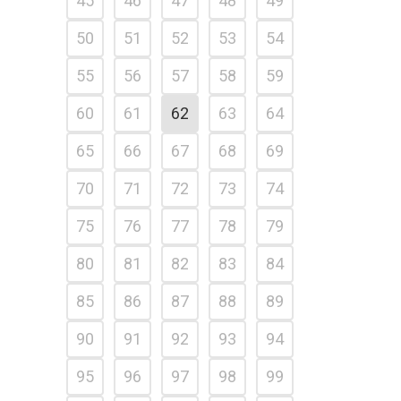
45
46
47
48
49
50
51
52
53
54
55
56
57
58
59
60
61
62
63
64
65
66
67
68
69
70
71
72
73
74
75
76
77
78
79
80
81
82
83
84
85
86
87
88
89
90
91
92
93
94
95
96
97
98
99