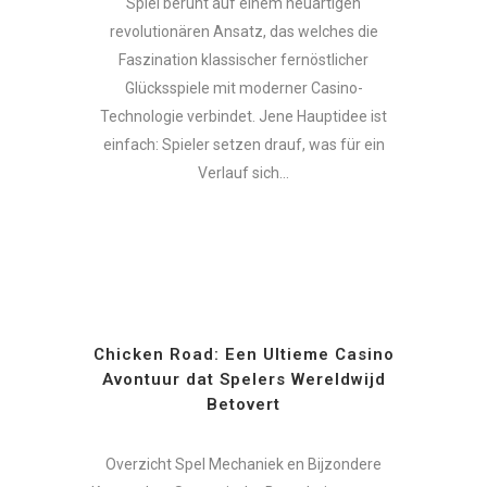
Spiel beruht auf einem neuartigen
revolutionären Ansatz, das welches die
Faszination klassischer fernöstlicher
Glücksspiele mit moderner Casino-
Technologie verbindet. Jene Hauptidee ist
einfach: Spieler setzen drauf, was für ein
Verlauf sich...
Chicken Road: Een Ultieme Casino
Avontuur dat Spelers Wereldwijd
Betovert
Overzicht Spel Mechaniek en Bijzondere