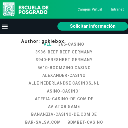
Campus Virtual
Intranet
Solicitar información
Author: gokiebox
ALL
365-CASINO
3936-BEEP BEEP GERMANY
3940-FRESHBET GERMANY
5610-BOOMZINO CASINO
ALEXANDER-CASINO
ALLE NEDERLANDSE CASINOS_NL
ASINO-CASINO1
ATEFIA-CASINO-DE.COM DE
AVIATOR GAME
BANANZIA-CASINO-DE.COM DE
BAR-SALSA.COM
BDMBET-CASINO